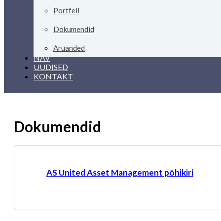
Portfell
Dokumendid
Aruanded
NAV
UUDISED
KONTAKT
Dokumendid
AS United Asset Management põhikiri