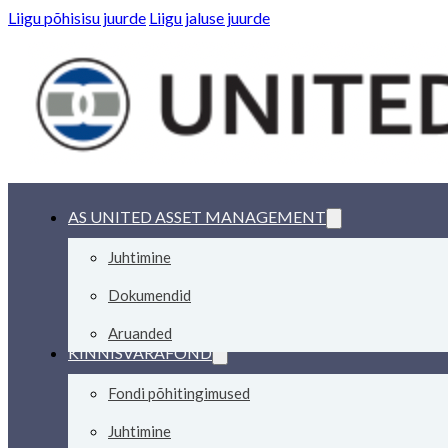
Liigu põhisisu juurde
Liigu jaluse juurde
AS UNITED ASSET MANAGEMENT
Juhtimine
Dokumendid
Aruanded
KINNISVARAFOND
Fondi põhitingimused
Juhtimine