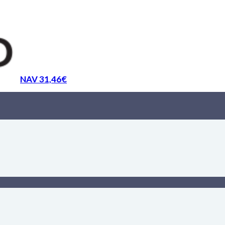
NAV 31,46€