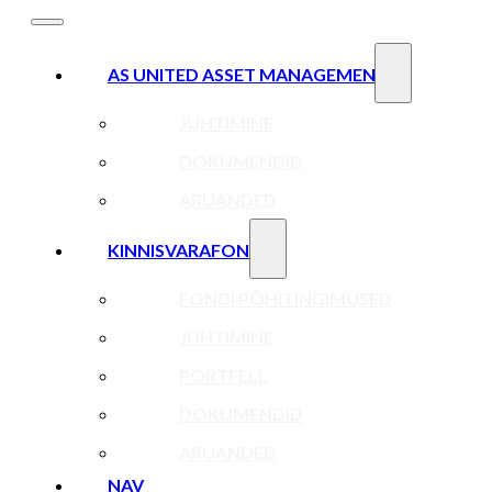
AS UNITED ASSET MANAGEMENT
JUHTIMINE
DOKUMENDID
ARUANDED
KINNISVARAFOND
FONDI PÕHITINGIMUSED
JUHTIMINE
PORTFELL
DOKUMENDID
ARUANDED
NAV