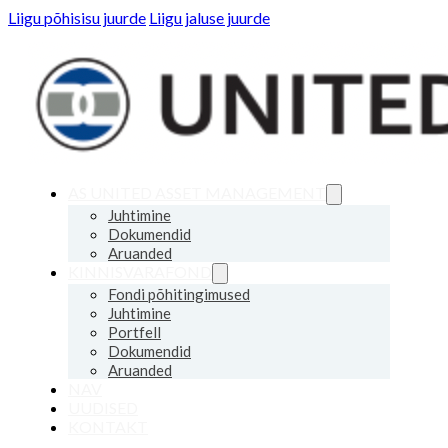
Liigu põhisisu juurde
Liigu jaluse juurde
AS UNITED ASSET MANAGEMENT
Juhtimine
Dokumendid
Aruanded
KINNISVARAFOND
Fondi põhitingimused
Juhtimine
Portfell
Dokumendid
Aruanded
NAV
UUDISED
KONTAKT