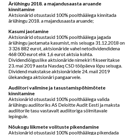
Äriühingu 2018. a majandusaasta aruande
kinnitamine
Aktsionärid otsustasid 100% poolthäälega kinnitada
äriühingu 2018. a majandusaasta aruande;
Kasumi jaotamine
Aktsionärid otsustasid 100% poolthäälega jagada
äriühingu jaotamata kasumist, mis seisuga 31.12.2018 on
3 326 882 eurot, aktsionäride vahel netodividendidena
468 000 eurot ehk 1,6 eurot aktsia kohta.
Dividendiõiguslike aktsionäride nimekiri fikseeritakse
23. mai 2019 aasta Nasdaq CSD tööpäeva lõpu seisuga.
Dividend makstakse aktsionäridele 24. mail 2019
ülekandega aktsionäri pangaarvele.
Audiitori valimine ja tasustamispõhimõtete
kinnitamine
Aktsionärid otsustasid 100% poolthäälega valida
äriühingu audiitoriks AS Deloitte Audit Eesti ja maksta
audiitorile tasu vastavalt audiitoriga sõlmitavale
lepingule.
Nõukogu liikmete volituste pikendamine
Aktsionärid otsustasid 100% poolthäälega pikendada